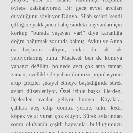
öylece kalakalıyoruz. Bir gece evvel avcıları
duyduğunu söylüyor Dünya. Silah sesleri kendi
çiftliğine yaklaşınca bahçesindeki hayvanları için
korkup “burada yaşayan var!” diye karanlığa
doğru bağırmak zorunda kalmış. Aykut ve Anna
da başlarını sallıyor, onlar da sık sık
yapıyorlarmış bunu. Maalesef ben de konuya
yabancı değilim, bölgede avcı çok ama zaman
zaman, özellikle de yaban domuzu popülasyonu
artıp çiftçiler şikayet etmeye başladığında sürek
avları düzenleniyor. Özel izinle başka illerden,
ilçelerden avcılar geliyor buraya. Kayalara,
çalılara ateş edip domuz yerine, tilki, kedi,
köpek ve at vuran çok oluyor. Sürek avlarından
sonra ölü/yaralı çeşitli hayvanlar bulduğumuzu
anlatıyorum onlara. Jandarmayı arayıp vurulmuş