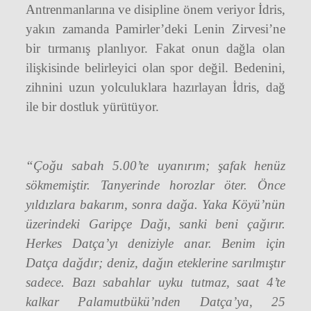
Antrenmanlarına ve disipline önem veriyor İdris,
yakın zamanda Pamirler’deki Lenin Zirvesi’ne
bir tırmanış planlıyor. Fakat onun dağla olan
ilişkisinde belirleyici olan spor değil. Bedenini,
zihnini uzun yolculuklara hazırlayan İdris, dağ
ile bir dostluk yürütüyor.
“Çoğu sabah 5.00’te uyanırım; şafak henüz
sökmemiştir. Tanyerinde horozlar öter. Önce
yıldızlara bakarım, sonra dağa. Yaka Köyü’nün
üzerindeki Garipçe Dağı, sanki beni çağırır.
Herkes Datça’yı deniziyle anar. Benim için
Datça dağdır; deniz, dağın eteklerine sarılmıştır
sadece. Bazı sabahlar uyku tutmaz, saat 4’te
kalkar Palamutbükü’nden Datça’ya, 25