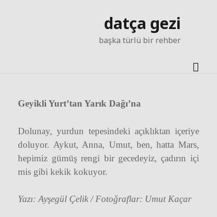
datça gezi
başka türlü bir rehber
men
aç
Geyikli Yurt’tan Yarık Dağı’na
Dolunay, yurdun tepesindeki açıklıktan içeriye
doluyor. Aykut, Anna, Umut, ben, hatta Mars,
hepimiz gümüş rengi bir gecedeyiz, çadırın içi
mis gibi kekik kokuyor.
Yazı: Ayşegül Çelik / Fotoğraflar: Umut Kaçar