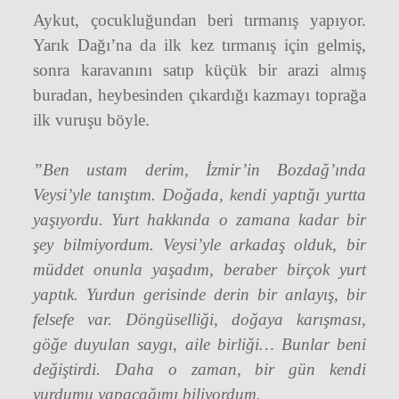
Aykut, çocukluğundan beri tırmanış yapıyor.
Yarık Dağı’na da ilk kez tırmanış için gelmiş,
sonra karavanını satıp küçük bir arazi almış
buradan, heybesinden çıkardığı kazmayı toprağa
ilk vuruşu böyle.
”Ben ustam derim, İzmir’in Bozdağ’ında
Veysi’yle tanıştım. Doğada, kendi yaptığı yurtta
yaşıyordu. Yurt hakkında o zamana kadar bir
şey bilmiyordum. Veysi’yle arkadaş olduk, bir
müddet onunla yaşadım, beraber birçok yurt
yaptık. Yurdun gerisinde derin bir anlayış, bir
felsefe var. Döngüselliği, doğaya karışması,
göğe duyulan saygı, aile birliği… Bunlar beni
değiştirdi. Daha o zaman, bir gün kendi
yurdumu yapacağımı biliyordum.