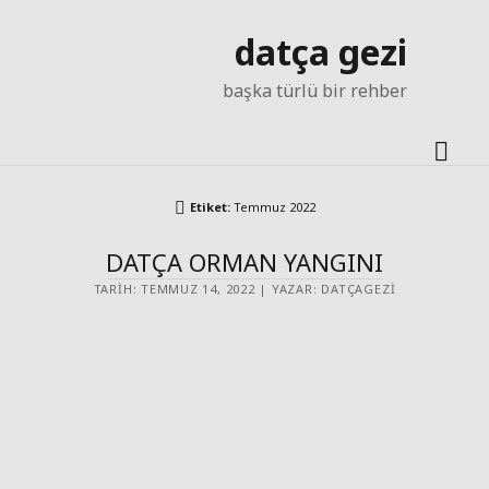
datça gezi
başka türlü bir rehber
men
aç
Etiket:
Temmuz 2022
DATÇA ORMAN YANGINI
TARIH: TEMMUZ 14, 2022 | YAZAR: DATÇAGEZI